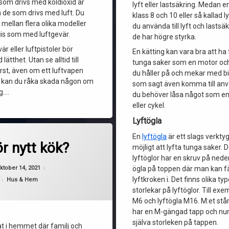
 som drivs med koldioxid är
lyft eller lastsäkring. Medan en
n de som drivs med luft. Du
klass 8 och 10 eller så kallad l
 mellan flera olika modeller
du använda till lyft och lasts
ecis som med luftgevär.
de har högre styrka.
är eller luftpistoler bör
En kätting kan vara bra att ha 
ätthet. Utan se alltid till
tunga saker som en motor och
rst, även om ett luftvapen
du håller på och mekar med bi
, kan du råka skada någon om
som sagt även komma till an
ig.…
du behöver låsa något som en
eller cykel.
Lyftögla
En
lyftögla
är ett slags verkty
r nytt kök?
möjligt att lyfta tunga saker. D
lyftöglor har en skruv på ned
Uppdaterad den
oktober 19, 2021
ktober 14, 2021
ögla på toppen där man kan f
lyftkroken i. Det finns olika ty
Kategorier:
Hus & Hem
storlekar på lyftöglor. Till exe
M6 och lyftögla M16. M:et står
har en M-gängad tapp och num
själva storleken på tappen.
at i hemmet där familj och