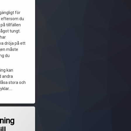
lgängligt för
d eftersom du
på tillfällen
ågot tungt.
 har
va dröja på ett
ngen måste
ing du
ting kan
d andra
t låsa stora och
yklar.…
ning
ll