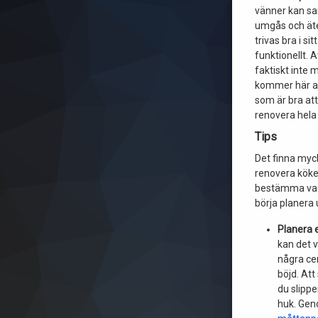
vänner kan sam
umgås och äter
trivas bra i si
funktionellt. 
faktiskt inte 
kommer här att
som är bra at
renovera hela
Tips
Det finna myc
renovera köke
bestämma vad
börja planera 
Planera 
kan det 
några cen
böjd. Att
du slippe
huk. Gen