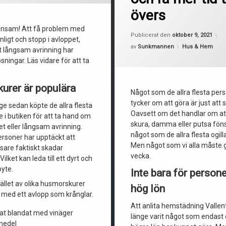
övers
 ensam! Att få problem med
U
Publicerat den
oktober 9, 2021
nligt och stopp i avloppet,
Kategorier:
av
Sunkmannen
Hus & Hem
mt långsam avrinning har
sningar. Läs vidare för att ta
urer är populära
Något som de allra flesta pers
tycker om att göra är just at
nge sedan köpte de allra flesta
Oavsett om det handlar om 
 i butiken för att ta hand om
skura, damma eller putsa föns
et eller långsam avrinning.
något som de allra flesta ogilla
personer har upptäckt att
Men något som vi alla måste g
sare faktiskt skadar
vecka.
ilket kan leda till ett dyrt och
yte.
Inte bara för person
ället av olika husmorskurer
hög lön
t med ett avlopp som krånglar.
Att anlita hemstädning Vallen
at blandat med vinäger
länge varit något som endast
kmedel