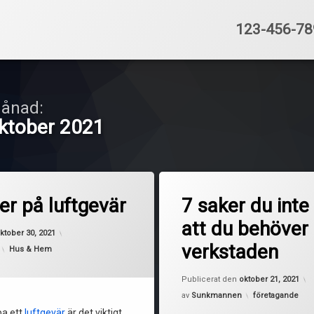
Tel:
123-456-78
ånad:
ktober 2021
er på luftgevär
7 saker du inte
att du behöver 
Uppdaterad den
oktober 19, 2021
ktober 30, 2021
verkstaden
Kategorier:
Hus & Hem
Publicerat den
oktober 21, 2021
Kategorier:
av
Sunkmannen
företagande
pa ett
luftgevär
är det viktigt