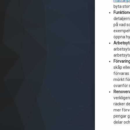
måttanp
byta st
Funktione
detaljer
på vad so
exempelv
öppna hyl
Arbetsyt
arbetsyt
arbetsyta
Förvarin
skåp elle
förvaras
mörkt för
ovanför 
Renovera
verklige
räcker d
mer förv
pengar g
delar oc