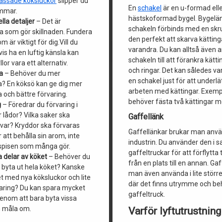
assade köksluckor
slipper du
En
schakel
är en u-formad ell
ommar.
hästskoformad bygel. Bygelä
lla detaljer
– Det är
schakeln förbinds med en skr
na som gör skillnaden. Fundera
den perfekt att skarva kättin
m är viktigt för dig.Vill du
varandra. Du kan alltså även
is ha en luftig känsla kan
schakeln till att förankra kättin
lor vara ett alternativ.
och ringar. Det kan således va
a
– Behöver du mer
en schakel just för att underl
a? En köksö kan ge dig mer
arbeten med kättingar. Exemp
 och bättre förvaring.
behöver fästa två kättingar 
g
– Föredrar du förvaring i
r lådor? Vilka saker ska
Gaffellänk
 var? Kryddor ska förvaras
Gaffellänkar brukar man anv
 att behålla sin arom, inte
industrin. Du använder den i
spisen som många gör.
gaffeltruckar för att förflytta
 delar av köket
– Behöver du
från en plats till en annan. Ga
n byta ut hela köket? Kanske
man även använda i lite störr
et med nya köksluckor och lite
där det finns utrymme och be
aring? Du kan spara mycket
gaffeltruck.
enom att bara byta vissa
h måla om.
Varför lyftutrustning 