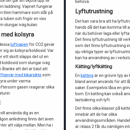
å det går att skjuta upp till
behöva.
en laddning. Vapnet fungerar
Lyftutrustning
en liten hammare som slår på
lva tuben och frigör en viss
Det kan vara bra att ha lyftutru
m slungar iväg kulan.
hands då det kan komma till 
 med kolsyra
när du behöver laga eller lyfta
Det finns lyftutrustning till v
 dessa
luftvapen
för CO2 gevär
som det finns lyftutrustning ind
 sig av kolsyra/koldioxid. Var
sju viktiga typer av lyftutrust
r ett skott släpps det ut en
kan ha användning av i verkst
koldioxid som slungar iväg
Kätting/lyftkätting
i åtanke att det är bäst att
uftgevär med kikarsikte
som
En
kätting
är en grövre typ av
syra under varma
bland annat används för att l
eftersom gasen reagerar olika
saker. Exempelvis låsa en grin
aturer.
bom. En kätting kan också an
lastsäkring och lyft.
l
Det finns olika klasser på kätti
 vill använda dig av en
innebär att de har olika
ågon anledning finns det även
användningsområden. Handel
nter att välja mellan. Men ha i
är i klass 2 får du nämligen i