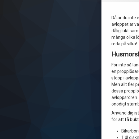
Då är du inte
avloppet är va
dålig lukt sa
många olika lö
reda på vilka!
Husmorsk
För inte så lä
en propplösare
stopp i avlopp
Men allt fler 
dessa propplö
avloppsrören. V
onödigt stamb
Använd dig ist
för att få buk
Bikarbon
1 dl dis