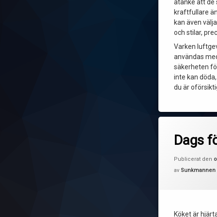
åtanke att de
kraftfullare ä
kan även välja
och stilar, pr
Varken luftgev
användas med l
säkerheten fö
inte kan döda
du är oförsikt
Dags fö
Publicerat den
o
av
Sunkmannen
Köket är hjärt