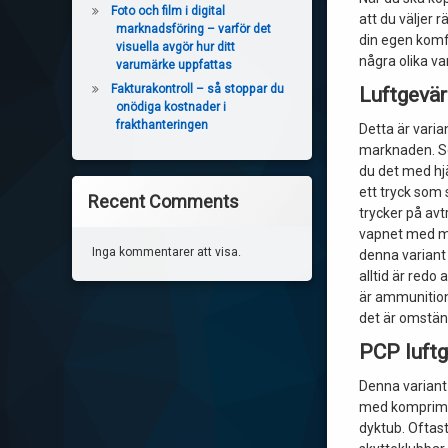
Foto och film i digital
att du väljer 
marknadsföring – varför det
din egen komf
visuella avgör hur ditt
några olika va
varumärke uppfattas
Fakturakontroll – så stoppar du
Luftgevär
onödiga kostnader i
frakthanteringen
Detta är vari
marknaden. S
du det med hjä
ett tryck som 
Recent Comments
trycker på avt
vapnet med m
Inga kommentarer att visa.
denna variant 
alltid är redo
är ammunition
det är omständ
PCP luft
Denna variant
med komprimera
dyktub. Oftas