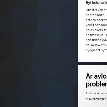
Byt köksluc
Om ditt kök är
begränsad bud
ett bra altern
köket och bar
hela kökets sti
prismässigt. 
och tidsbespa
del av köket ist
bygga ett nyt
Är avl
proble
Publicerat den
o
av
Sunkmannen