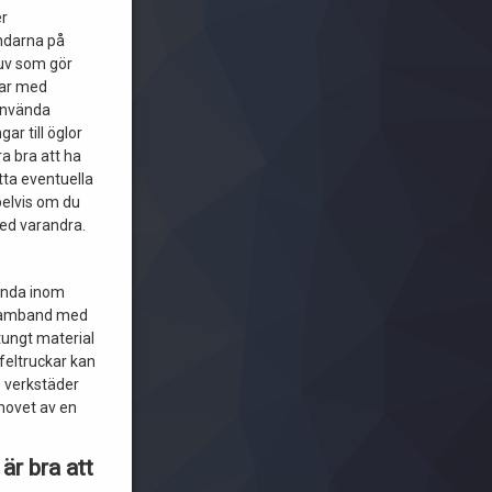
er
ndarna på
uv som gör
gar med
 använda
gar till öglor
ra bra att ha
ätta eventuella
elvis om du
med varandra.
ända inom
 samband med
 tungt material
ffeltruckar kan
e verkstäder
hovet av en
är bra att