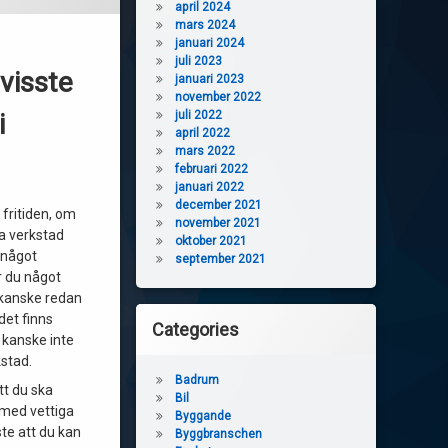
april 2024
mars 2024
januari 2024
juli 2023
 visste
januari 2023
november 2022
i
juli 2022
april 2022
mars 2022
februari 2022
januari 2022
december 2021
fritiden, om
november 2021
da verkstad
oktober 2021
 något
september 2021
r du något
 kanske redan
det finns
Categories
 kanske inte
kstad.
Badrum
tt du ska
Bil
 med vettiga
Byggande
te att du kan
Byggbranschen