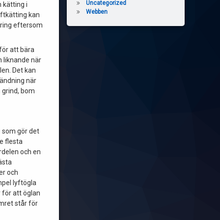
Uncategorized
 kätting i
Webben
yftkätting kan
äkring eftersom
för att bära
 liknande när
len. Det kan
vändning när
 grind, bom
g som gör det
e flesta
erdelen och en
ästa
per och
mpel lyftögla
 för att öglan
ret står för