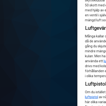
skytteklubbar d
50 skott med 
med hjälp av 
en ventil i sjä
mängd luft so
Luftgevär
Många kallar
då de använder
gång du skjute
mindre mängd 
kulan. Men ha 
använda ett
l
drivs med kol
förhållanden 
i olika temper
Luftpisto
Om du istället
luftpistol
av n
här olika varia