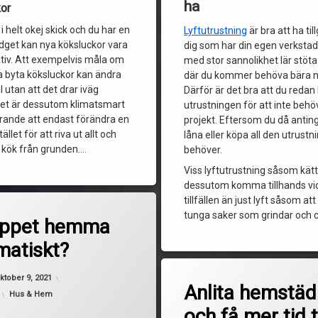
ha
kor
 i helt okej skick och du har en
Lyftutrustning
är bra att ha til
get kan nya köksluckor vara
dig som har din egen verksta
ativ. Att exempelvis måla om
med stor sannolikhet lär stöta 
a byta köksluckor kan ändra
där du kommer behöva bära n
l utan att det drar iväg
Därför är det bra att du redan
Det är dessutom klimatsmart
utrustningen för att inte behö
rande att endast förändra en
projekt. Eftersom du då anti
ället för att riva ut allt och
låna eller köpa all den utrustn
t kök från grunden.…
behöver.
Viss lyftutrustning såsom kät
dessutom komma tillhands vi
tillfällen än just lyft såsom at
tunga saker som grindar och c
oppet hemma
matiskt?
ktober 9, 2021
Anlita hemstäd
Kategorier:
Hus & Hem
och få mer tid ti