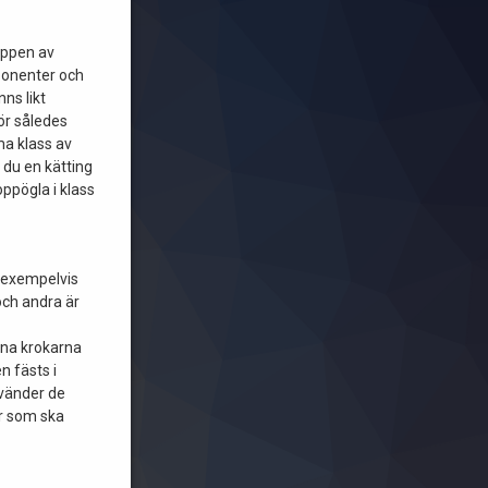
oppen av
ponenter och
ns likt
bör således
ma klass av
 du en kätting
oppögla i klass
 i exempelvis
och andra är
na krokarna
n fästs i
vänder de
or som ska