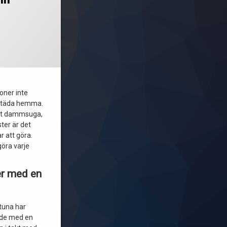
ppdaterad den
mars 8, 2022
oner inte
t städa hemma.
att dammsuga,
ter är det
r att göra.
öra varje
er med en
tuna har
 de med en