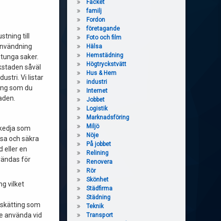
Facket
familj
Fordon
företagande
stning till
Foto och film
användning
Hälsa
Hemstädning
 tunga saker.
Högtryckstvätt
erkstaden såväl
Hus & Hem
ustri. Vi listar
industri
ning som du
Internet
aden.
Jobbet
Logistik
Marknadsföring
Miljö
 kedja som
Nöje
åsa och säkra
På jobbet
d eller en
Relining
vändas för
Renovera
Rör
Skönhet
ng vilket
Städfirma
Städning
skätting som
Teknik
nte använda vid
Transport