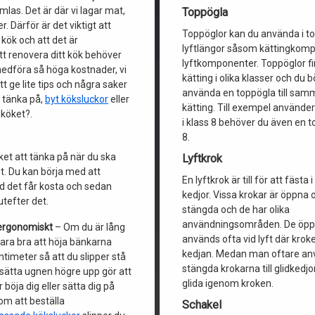
las. Det är där vi lagar mat,
Toppögla
. Därför är det viktigt att
Toppöglor kan du använda i t
tt kök och att det är
lyftlängor såsom kättingkom
Att renovera ditt kök behöver
lyftkomponenter. Toppöglor fin
medföra så höga kostnader, vi
kätting i olika klasser och du 
 ge lite tips och några saker
använda en toppögla till sam
t tänka på,
byt köksluckor
eller
kätting. Till exempel använder
 köket?.
i klass 8 behöver du även en t
8.
ket att tänka på när du ska
Lyftkrok
t. Du kan börja med att
En lyftkrok är till för att fästa
 det får kosta och sedan
kedjor. Vissa krokar är öppna 
utefter det.
stängda och de har olika
användningsområden. De öpp
ergonomiskt
– Om du är lång
används ofta vid lyft där kroke
vara bra att höja bänkarna
kedjan. Medan man oftare an
timeter så att du slipper stå
stängda krokarna till glidkedj
 sätta ugnen högre upp gör att
glida igenom kroken.
r böja dig eller sätta dig på
om att beställa
Schakel