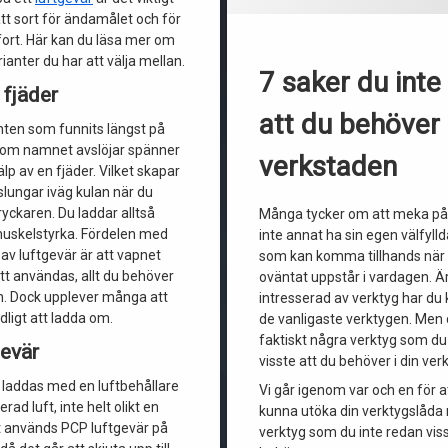
rätt sort för ändamålet och för
ort. Här kan du läsa mer om
rianter du har att välja mellan.
7 saker du inte
 fjäder
att du behöver 
anten som funnits längst på
om namnet avslöjar spänner
verkstaden
lp av en fjäder. Vilket skapar
slungar iväg kulan när du
ryckaren. Du laddar alltså
Många tycker om att meka på 
uskelstyrka. Fördelen med
inte annat ha sin egen välfyll
av luftgevär är att vapnet
som kan komma tillhands när
 att användas, allt du behöver
oväntat uppstår i vardagen. Ä
. Dock upplever många att
intresserad av verktyg har du
ligt att ladda om.
de vanligaste verktygen. Men 
faktiskt några verktyg som du
gevär
visste att du behöver i din ver
 laddas med en luftbehållare
Vi går igenom var och en för a
d luft, inte helt olikt en
kunna utöka din verktygslåda
t används PCP luftgevär på
verktyg som du inte redan viss