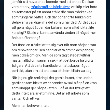
jämför sitt nuvarande boende med ett annat. Det kan
vara ett arv,
måttbeställda bänkskivor
, ett köp eller bara
en semester på ett annat ställe där man märker vad
som fungerar bättre. Och där börjar ofta tanken gro.
Behöver vi verkligen ha det som vi har det? Är det dags
att göra något åt den där källaren som alltid luktat lite
konstigt? Skulle vi kunna använda vinden till något mer
än bara förvaring?
Det finns en tröskel att ta sig över när man börjar prata
om renoveringar. Den handlar ofta om tid och pengar,
men också om ork. Men de som tagit steget vittnar
nästan alltid om samma sak – att det borde ha gjorts
tidigare. Att det inte handlade om att skapa något
perfekt, utan om att anpassa sitt hem till sin vardag.
När jag nu går omkring i det gamla huset, drar undan
gardiner som blekts av decennier av sol, slår på en kran
som knappt ger något vatten – då är det tydligt att
detta inte bara är ett minne. Det är ett arbete som
väntar. Och ett val.
Men man behöver inte …