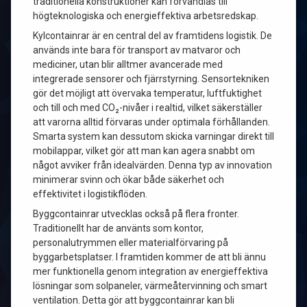
traditionella konstruktioner kan förvandlas till
högteknologiska och energieffektiva arbetsredskap.
Kylcontainrar är en central del av framtidens logistik. De
används inte bara för transport av matvaror och
mediciner, utan blir alltmer avancerade med
integrerade sensorer och fjärrstyrning. Sensortekniken
gör det möjligt att övervaka temperatur, luftfuktighet
och till och med CO₂-nivåer i realtid, vilket säkerställer
att varorna alltid förvaras under optimala förhållanden.
Smarta system kan dessutom skicka varningar direkt till
mobilappar, vilket gör att man kan agera snabbt om
något avviker från idealvärden. Denna typ av innovation
minimerar svinn och ökar både säkerhet och
effektivitet i logistikflöden.
Byggcontainrar utvecklas också på flera fronter.
Traditionellt har de använts som kontor,
personalutrymmen eller materialförvaring på
byggarbetsplatser. I framtiden kommer de att bli ännu
mer funktionella genom integration av energieffektiva
lösningar som solpaneler, värmeåtervinning och smart
ventilation. Detta gör att byggcontainrar kan bli