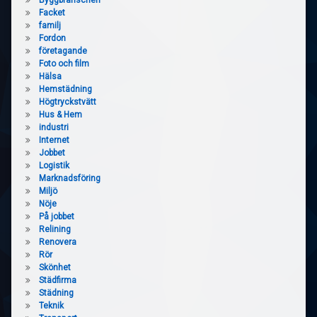
Byggbranschen
Facket
familj
Fordon
företagande
Foto och film
Hälsa
Hemstädning
Högtryckstvätt
Hus & Hem
industri
Internet
Jobbet
Logistik
Marknadsföring
Miljö
Nöje
På jobbet
Relining
Renovera
Rör
Skönhet
Städfirma
Städning
Teknik