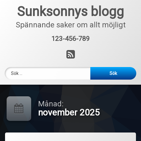
Hoppa
Sunksonnys blogg
till
innehåll
Spännande saker om allt möjligt
123-456-789
Tel:
RSS
Sök efter:
Månad:
november 2025