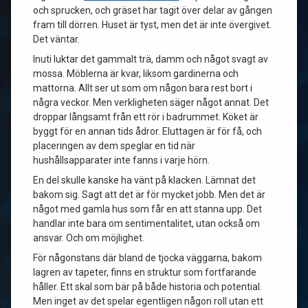
och sprucken, och gräset har tagit över delar av gången
fram till dörren. Huset är tyst, men det är inte övergivet.
Det väntar.
Inuti luktar det gammalt trä, damm och något svagt av
mossa. Möblerna är kvar, liksom gardinerna och
mattorna. Allt ser ut som om någon bara rest bort i
några veckor. Men verkligheten säger något annat. Det
droppar långsamt från ett rör i badrummet. Köket är
byggt för en annan tids ådror. Eluttagen är för få, och
placeringen av dem speglar en tid när
hushållsapparater inte fanns i varje hörn.
En del skulle kanske ha vänt på klacken. Lämnat det
bakom sig. Sagt att det är för mycket jobb. Men det är
något med gamla hus som får en att stanna upp. Det
handlar inte bara om sentimentalitet, utan också om
ansvar. Och om möjlighet.
För någonstans där bland de tjocka väggarna, bakom
lagren av tapeter, finns en struktur som fortfarande
håller. Ett skal som bär på både historia och potential.
Men inget av det spelar egentligen någon roll utan ett