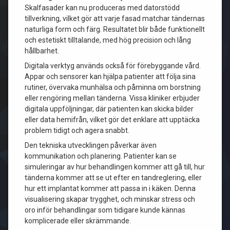
Skalfasader kan nu produceras med datorstödd
tillverkning, vilket gör att varje fasad matchar tändernas
naturliga form och färg. Resultatet blir både funktionellt
och estetiskt tilltalande, med hög precision och lång
hållbarhet.
Digitala verktyg används också för förebyggande vård.
Appar och sensorer kan hjälpa patienter att följa sina
rutiner, övervaka munhälsa och påminna om borstning
eller rengöring mellan tänderna. Vissa kliniker erbjuder
digitala uppföljningar, där patienten kan skicka bilder
eller data hemifrån, vilket gör det enklare att upptäcka
problem tidigt och agera snabbt.
Den tekniska utvecklingen påverkar även
kommunikation och planering. Patienter kan se
simuleringar av hur behandlingen kommer att gå till, hur
tänderna kommer att se ut efter en tandreglering, eller
hur ett implantat kommer att passa in i käken. Denna
visualisering skapar trygghet, och minskar stress och
oro inför behandlingar som tidigare kunde kännas
komplicerade eller skrämmande.