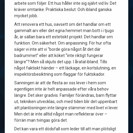
arbete som följer. Ett hus håller inte sig självt vid liv. Det
kräver omtanke. Praktiska beslut. Och ibland ganska
mycket jobb.
Att renovera ett hus, oavsett om det handlar om ett
gammalt arv eller det egna hemmet man bott i i tjugo
år, är sällan bara ett estetiskt projekt. Det handlar om
funktion. Om säkerhet. Om anpassning. För hur ofta
säger vi inte att vi “borde göra något åt det där
badrummet” eller att köket “inte riktigt fungerar
längre”? Men så skjuts det upp. I åratal ibland. Tills
något faktiskt händer – ett läckage, en kortslutning, en
inspektörsbesiktning som flaggar för fuktskador.
Sanningen är att de flesta av oss lever i hem som
egentligen inte är helt anpassade efter våra behov
längre. Det sker gradvis. Familjer förändras, barn flyttar
ut, tekniken utvecklas, och med tiden blir det uppenbart
att planlösningen inte längre stämmer med livet vi lever.
Men det är inte alltid något man reflekterar över –
förrän man tvingas göra det.
Det kan vara ett dödsfall som leder till att man plötsligt