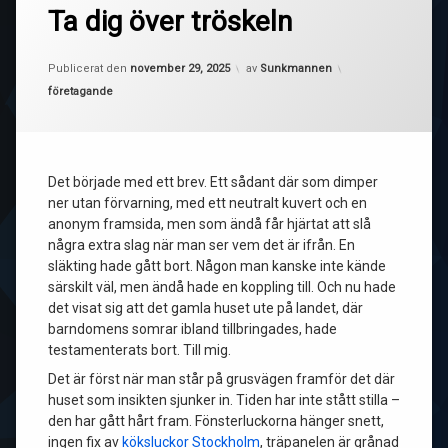
Ta dig över tröskeln
Uppdaterad den
december 5, 2025
Publicerat den
november 29, 2025
av
Sunkmannen
Kategorier:
företagande
Det började med ett brev. Ett sådant där som dimper
ner utan förvarning, med ett neutralt kuvert och en
anonym framsida, men som ändå får hjärtat att slå
några extra slag när man ser vem det är ifrån. En
släkting hade gått bort. Någon man kanske inte kände
särskilt väl, men ändå hade en koppling till. Och nu hade
det visat sig att det gamla huset ute på landet, där
barndomens somrar ibland tillbringades, hade
testamenterats bort. Till mig.
Det är först när man står på grusvägen framför det där
huset som insikten sjunker in. Tiden har inte stått stilla –
den har gått hårt fram. Fönsterluckorna hänger snett,
ingen fix av
köksluckor Stockholm
, träpanelen är grånad