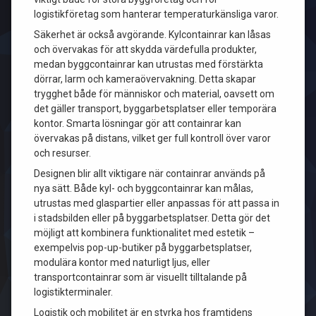
logistikföretag som hanterar temperaturkänsliga varor.
Säkerhet är också avgörande. Kylcontainrar kan låsas
och övervakas för att skydda värdefulla produkter,
medan byggcontainrar kan utrustas med förstärkta
dörrar, larm och kameraövervakning. Detta skapar
trygghet både för människor och material, oavsett om
det gäller transport, byggarbetsplatser eller temporära
kontor. Smarta lösningar gör att containrar kan
övervakas på distans, vilket ger full kontroll över varor
och resurser.
Designen blir allt viktigare när containrar används på
nya sätt. Både kyl- och byggcontainrar kan målas,
utrustas med glaspartier eller anpassas för att passa in
i stadsbilden eller på byggarbetsplatser. Detta gör det
möjligt att kombinera funktionalitet med estetik –
exempelvis pop-up-butiker på byggarbetsplatser,
modulära kontor med naturligt ljus, eller
transportcontainrar som är visuellt tilltalande på
logistikterminaler.
Logistik och mobilitet är en styrka hos framtidens