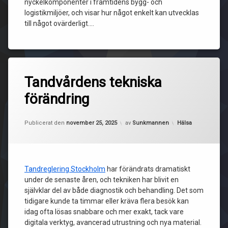
nyckelkomponenter i framtidens bygg- och
logistikmiljöer, och visar hur något enkelt kan utvecklas
till något ovärderligt.…
Tandvårdens tekniska
förändring
Uppdaterad den
december 17, 2025
Kategorier:
Publicerat den
november 25, 2025
av
Sunkmannen
Hälsa
Tandreglering Stockholm
har förändrats dramatiskt
under de senaste åren, och tekniken har blivit en
självklar del av både diagnostik och behandling. Det som
tidigare kunde ta timmar eller kräva flera besök kan
idag ofta lösas snabbare och mer exakt, tack vare
digitala verktyg, avancerad utrustning och nya material.