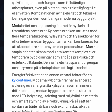
självförsörjande och fungera som fullständiga
arbetsplatser, även på platser utan direkt tillgång till el
eller vatten. Kombinationen av flexibilitet och tekniska
lösningar gör dem oumbärliga i moderna byggprojekt.
Modularitet och anpassningsbarhet är nyckeln till
framtidens containrar. Kylcontainrar kan utrustas med
flera temperaturzoner, hyllsystem och fryssektioner för
olika behov, medan byggcontainrar kan kombineras för
att skapa större kontorsytor eller personalrum. Man kan
stapla enheter, skapa modulära kontorskomplex eller
temporära bygglösningar som är både praktiska och
estetiskt tilltalande. Denna flexibilitet sparar tid, pengar
och utrymme på arbetsplatser och logistikenheter.
Energieffektivitet är en annan central faktor för en
kylcontainer
. Moderna kylcontainrar har avancerad
isolering och energisnåla kylsystem som minimerar
driftkostnader, medan byggcontainrar kan utrustas
med LED-belysning, isolering med miljövänliga material
och smart styrning av elförbrukning. På så sätt blir
containrar både hållbara och ekonomiska, vilket är
viktigt både för stora byggföretag och för