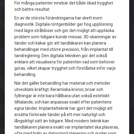
För många patienter innebär det både ökad trygghet
och bättre resultat.
En av de största förändringarna har skett inom
diagnostik. Digitala röntgenbilder ger hög upplösning
med lägre stråldoser och gör det möjligt att upptäcka
problem som tidigare kunde missas. 3D-skanningar av
tänder och käkar gör att tandläkaren kan planera
behandlingar med större precision, från implantat till
tandreglering. Den digitala tekniken gör det också
enklare att visualisera för patienten vad som behöver
göras, vilket skapar trygghet och förståelse inför varje
behandling.
När det gäller behandling har material och metoder
utvecklats kraftigt. Keramiska kronor, broar och
fyllningar är inte bara hållbara utan också estetiskt
tilltalande, och kan anpassas exakt efter patientens
egna tänder. Implantatteknik har gjort det möjligt att
ersätta förlorade tänder på ett mer naturligt och
långsiktigt sätt än tidigare. Med modern teknik kan
tandläkaren planera exakt var implantatet ska placeras,
ofta med hjälp av datorstyrd planering och guider som