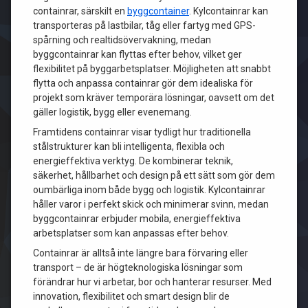
containrar, särskilt en
byggcontainer
. Kylcontainrar kan
transporteras på lastbilar, tåg eller fartyg med GPS-
spårning och realtidsövervakning, medan
byggcontainrar kan flyttas efter behov, vilket ger
flexibilitet på byggarbetsplatser. Möjligheten att snabbt
flytta och anpassa containrar gör dem idealiska för
projekt som kräver temporära lösningar, oavsett om det
gäller logistik, bygg eller evenemang.
Framtidens containrar visar tydligt hur traditionella
stålstrukturer kan bli intelligenta, flexibla och
energieffektiva verktyg. De kombinerar teknik,
säkerhet, hållbarhet och design på ett sätt som gör dem
oumbärliga inom både bygg och logistik. Kylcontainrar
håller varor i perfekt skick och minimerar svinn, medan
byggcontainrar erbjuder mobila, energieffektiva
arbetsplatser som kan anpassas efter behov.
Containrar är alltså inte längre bara förvaring eller
transport – de är högteknologiska lösningar som
förändrar hur vi arbetar, bor och hanterar resurser. Med
innovation, flexibilitet och smart design blir de