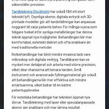
säkerställer precision.
Tandblekning Stockholm
har också fått ett stort
tekniskt lyft. Osynliga skenor, digitala avtryck och 3D-
printade modeller gör att tandställningar kan anpassas
noggrant till varje patients behov. För många vuxna som
tidigare tvekat inför synliga metallstänger har denna
teknik öppnat nya möjligheter. Behandlingen blir mer
komfortabel, estetiskt diskret och ofta snabbare än
med traditionella metoder.
Rotbehandlingar har blivit mindre invasiva tack vare
mikroskop och digitala verktyg. Tandläkaren kan se
mycket mer detaljerat och arbeta med större precision,
vilket ökar chanserna att bevara tanden. Små
instrument och avancerade fyllningsmaterial gör också
att behandlingarna blir mer effektiva och mindre
smärtsamma, vilket bidrar till en bättre
patientupplevelse.
För estetiska behandlingar har tekniken öppnat nya
dörrar. Tandblekning med laser eller specialanpassade
skenor ger snabbare och mer jämna resultat.