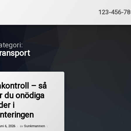
Tel:
123-456-78
ategori:
ransport
kontroll – så
r du onödiga
er i
anteringen
Uppdaterad den
juni 11, 2026
uni 6, 2026
av
Sunkmannen