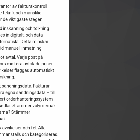
rantör av fakturakontroll
 teknik och mänsklig
är de viktigaste stegen.
 inskanning och tolkning.
es in digitalt, och data
tomatiskt. Detta minskar
 vid manuell inmatning.
t avtal. Varje post på
örs mot era avtalade priser
vvikelser flaggas automatiskt
nskning.
t sändningsdata. Fakturan
ra egna sändningsdata – till
ert orderhanteringssystem
ktsedlar. Stämmer volymerna?
terna? Stämmer
na?
v avvikelser och fel. Alla
mmanställs och kategoriseras.