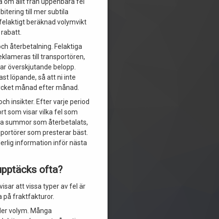
a om allt från uppenbara fel
tering till mer subtila
elaktigt beräknad volymvikt
 rabatt.
ch återbetalning. Felaktiga
eklameras till transportören,
ar överskjutande belopp.
ast löpande, så att ni inte
ycket månad efter månad.
ch insikter. Efter varje period
ort som visar vilka fel som
lka summor som återbetalats,
sportörer som presterar bäst.
erlig information inför nästa
 upptäcks ofta?
isar att vissa typer av fel är
a på fraktfakturor.
eller volym. Många