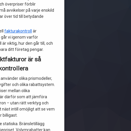
ch överpriser förblir
må avvikelser på varje enskild
r över tid till betydande
ell
fakturakontroll
är
 går vi igenom varför
 är viktig, hur den går till, och
ara ditt företag pengar.
ktfakturor är så
kontrollera
 använder olika prismodeller,
avgifter och olika rabattsystem.
iser mellan olika
 är därför som att jämföra
ron – utan rätt verktyg och
 näst intill omöjligt att se vem
 billigast.
e statiska. Bränsletillägg
jepriset. Volymrabatter kan