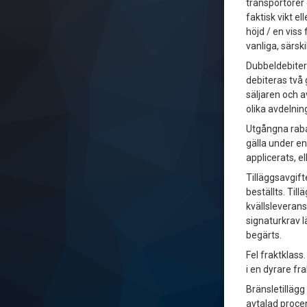
transportörer
faktisk vikt el
höjd / en viss 
vanliga, särsk
Dubbeldebite
debiteras två 
säljaren och a
olika avdelni
Utgångna raba
gälla under en
applicerats, el
Tilläggsavgift
beställts. Til
kvällsleverans
signaturkrav l
begärts.
Fel fraktklass
i en dyrare fr
Bränsletilläg
avtalad proce