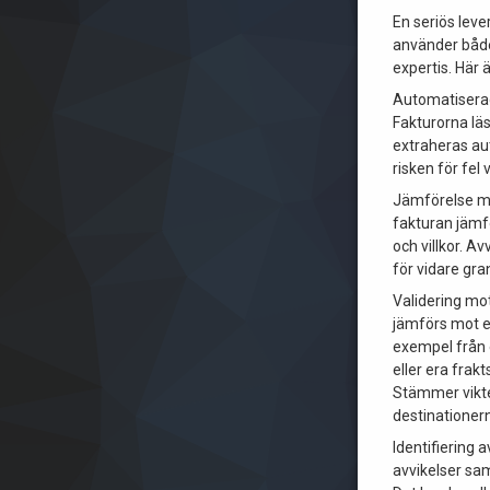
En seriös leve
använder både
expertis. Här 
Automatiserad
Fakturorna läs
extraheras au
risken för fel
Jämförelse mo
fakturan jämf
och villkor. A
för vidare gra
Validering mo
jämförs mot e
exempel från 
eller era fra
Stämmer vik
destinationer
Identifiering a
avvikelser sa