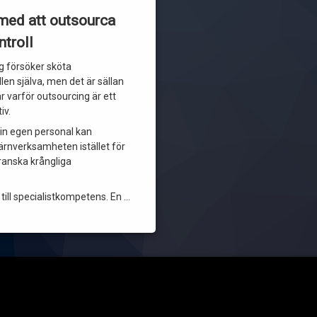
med att outsourca
ntroll
 försöker sköta
len själva, men det är sällan
r varför outsourcing är ett
iv.
 Din egen personal kan
ärnverksamheten istället för
granska krångliga
g till specialistkompetens. En …