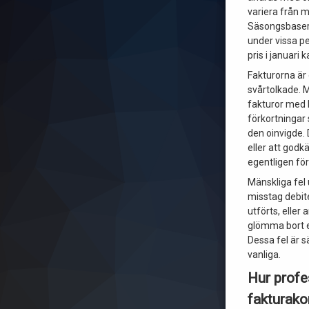
variera från 
Säsongsbaser
under vissa pe
pris i januari k
Fakturorna är 
svårtolkade. 
fakturor med 
förkortningar 
den oinvigde. 
eller att godk
egentligen för
Mänskliga fel 
misstag debite
utförts, eller 
glömma bort 
Dessa fel är 
vanliga.
Hur profe
fakturakon