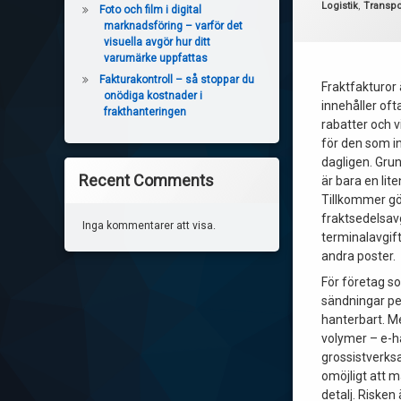
Kategorier:
Logistik
,
Transpo
Foto och film i digital
marknadsföring – varför det
visuella avgör hur ditt
varumärke uppfattas
Fakturakontroll – så stoppar du
Fraktfakturor
onödiga kostnader i
innehåller ofta
frakthanteringen
rabatter och v
för den som in
dagligen. Grun
Recent Comments
är bara en lit
Tillkommer gör
fraktsedelsavg
Inga kommentarer att visa.
terminalavgif
andra poster.
För företag s
sändningar pe
hanterbart. M
volymer – e-ha
grossistverks
omöjligt att m
detalj. Risken