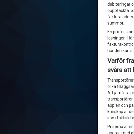
debiteringar o
oupptäckta. S
faktura addera
summor.
En profession
lösningen. Här
fakturakontroll
hur den kan sp
Varför fra
svåra att 
Transportörer
olika tilläggs
Att jämföra pr
transportörer
äpplen och pä
kunskap är det
som faktiskt är
Priserna är int
ändras med ol