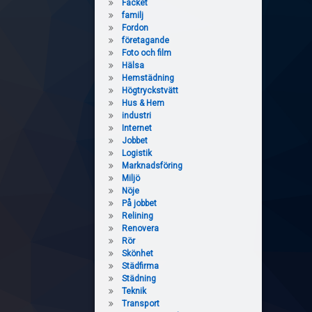
Facket
familj
Fordon
företagande
Foto och film
Hälsa
Hemstädning
Högtryckstvätt
Hus & Hem
industri
Internet
Jobbet
Logistik
Marknadsföring
Miljö
Nöje
På jobbet
Relining
Renovera
Rör
Skönhet
Städfirma
Städning
Teknik
Transport