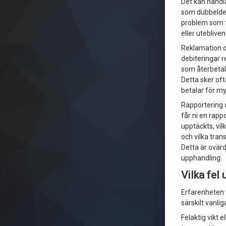
Det kan handl
som dubbeldebi
problem som f
eller utebliven
Reklamation o
debiteringar r
som återbetal
Detta sker oft
betalar för m
Rapportering o
får ni en rapp
upptäckts, vi
och vilka tran
Detta är ovärd
upphandling.
Vilka fel
Erfarenheten v
särskilt vanlig
Felaktig vikt 