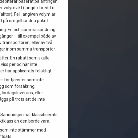
 debiterar baserat på antingen
ler volymvikt (längd x bredd x
faktor). Fel i angiven volym är
ilt på oregelbundna paket.
ring. En och samma sändning
gånger – till exempel både av
v transportören, eller av två
ngar inom samma transportör.
tter. En rabatt som skulle
 viss period har inte
ler har applicerats felaktigt.
er för tjänster som inte
lägg som försäkring,
, lördagsleverans, eller
äggs på trots att de inte
. Sändningen har klassificerats
aktklass än den borde vara.
g som inte stämmer med
ntsats.