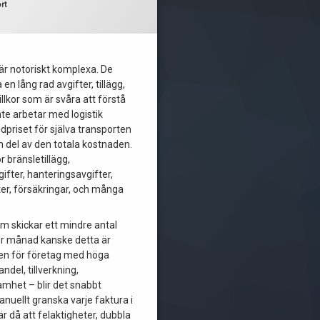
rt
 är notoriskt komplexa. De
 en lång rad avgifter, tillägg,
illkor som är svåra att förstå
te arbetar med logistik
dpriset för själva transporten
en del av den totala kostnaden.
 bränsletillägg,
ifter, hanteringsavgifter,
ter, försäkringar, och många
om skickar ett mindre antal
r månad kanske detta är
en för företag med höga
ndel, tillverkning,
amhet – blir det snabbt
anuellt granska varje faktura i
 är då att felaktigheter, dubbla