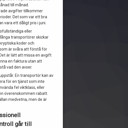
månad till månad.
ade avgifter tillkommer
rioder. Det som var ett bra
an vara ett dåligt pris i juni.
ofullständiga eller
Många transportörer skickar
kryptiska koder och
som är svåra att förstå för
Det är lätt att missa en avgift
änna en faktura utan att
stå vad den avser.
uppstår. En transportör kan av
ra för en tjänst som inte
använda fel viktklass, eller
en överenskommen rabatt.
sällan medvetna, men de är
ssionell
troll går till