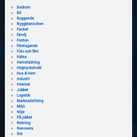
Badrum
Bil
Byggande
Byggbranschen
Facket
familj
Fordon
företagande
Foto och film
Hälsa
Hemstädning
Högtryckstvätt
Hus & Hem
industri
Internet
Jobbet
Logistik
Marknadsföring
Miljö
Nöje
På jobbet
Relining
Renovera
Rör