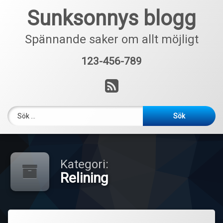
Hoppa
Sunksonnys blogg
till
innehåll
Spännande saker om allt möjligt
123-456-789
Tel:
RSS
Sök efter:
Kategori:
Relining