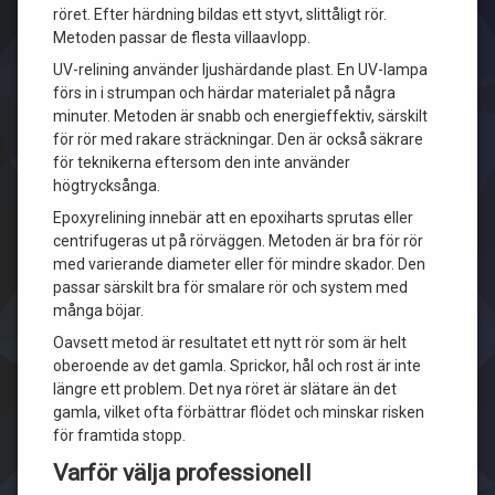
röret. Efter härdning bildas ett styvt, slittåligt rör.
Metoden passar de flesta villaavlopp.
UV-relining använder ljushärdande plast. En UV-lampa
förs in i strumpan och härdar materialet på några
minuter. Metoden är snabb och energieffektiv, särskilt
för rör med rakare sträckningar. Den är också säkrare
för teknikerna eftersom den inte använder
högtrycksånga.
Epoxyrelining innebär att en epoxiharts sprutas eller
centrifugeras ut på rörväggen. Metoden är bra för rör
med varierande diameter eller för mindre skador. Den
passar särskilt bra för smalare rör och system med
många böjar.
Oavsett metod är resultatet ett nytt rör som är helt
oberoende av det gamla. Sprickor, hål och rost är inte
längre ett problem. Det nya röret är slätare än det
gamla, vilket ofta förbättrar flödet och minskar risken
för framtida stopp.
Varför välja professionell