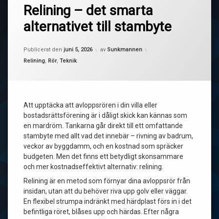
Relining – det smarta
alternativet till stambyte
Uppdaterad den
juni 17, 2026
Publicerat den
juni 5, 2026
av
Sunkmannen
Kategorier:
Relining
,
Rör
,
Teknik
Att upptäcka att avloppsrören i din villa eller
bostadsrättsförening är i dåligt skick kan kännas som
en mardröm. Tankarna går direkt till ett omfattande
stambyte med allt vad det innebär – rivning av badrum,
veckor av byggdamm, och en kostnad som spräcker
budgeten. Men det finns ett betydligt skonsammare
och mer kostnadseffektivt alternativ: relining.
Relining är en metod som förnyar dina avloppsrör från
insidan, utan att du behöver riva upp golv eller väggar.
En flexibel strumpa indränkt med härdplast förs in i det
befintliga röret, blåses upp och härdas. Efter några