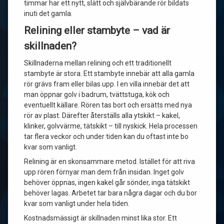
timmar har ett nytt, slätt och självbärande rör bildats
inuti det gamla.
Relining eller stambyte – vad är
skillnaden?
Skillnaderna mellan relining och ett traditionellt
stambyte är stora. Ett stambyte innebär att alla gamla
rör grävs fram eller bilas upp. I en villa innebär det att
man öppnar golv i badrum, tvättstuga, kök och
eventuellt källare. Rören tas bort och ersätts med nya
rör av plast. Därefter återställs alla ytskikt – kakel,
klinker, golvvärme, tätskikt – till nyskick. Hela processen
tar flera veckor och under tiden kan du oftast inte bo
kvar som vanligt.
Relining är en skonsammare metod. Istället för att riva
upp rören förnyar man dem från insidan. Inget golv
behöver öppnas, ingen kakel går sönder, inga tätskikt
behöver lagas. Arbetet tar bara några dagar och du bor
kvar som vanligt under hela tiden.
Kostnadsmässigt är skillnaden minst lika stor. Ett