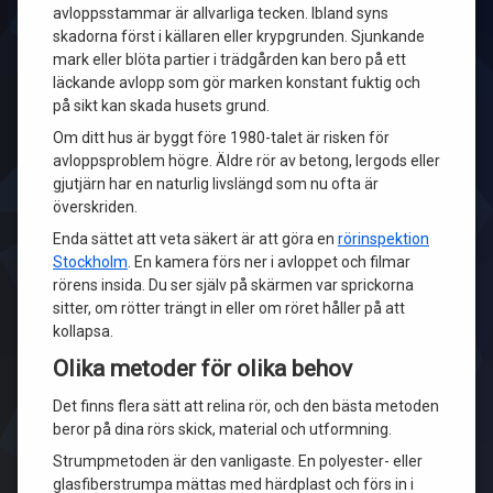
avloppsstammar är allvarliga tecken. Ibland syns
skadorna först i källaren eller krypgrunden. Sjunkande
mark eller blöta partier i trädgården kan bero på ett
läckande avlopp som gör marken konstant fuktig och
på sikt kan skada husets grund.
Om ditt hus är byggt före 1980-talet är risken för
avloppsproblem högre. Äldre rör av betong, lergods eller
gjutjärn har en naturlig livslängd som nu ofta är
överskriden.
Enda sättet att veta säkert är att göra en
rörinspektion
Stockholm
. En kamera förs ner i avloppet och filmar
rörens insida. Du ser själv på skärmen var sprickorna
sitter, om rötter trängt in eller om röret håller på att
kollapsa.
Olika metoder för olika behov
Det finns flera sätt att relina rör, och den bästa metoden
beror på dina rörs skick, material och utformning.
Strumpmetoden är den vanligaste. En polyester- eller
glasfiberstrumpa mättas med härdplast och förs in i