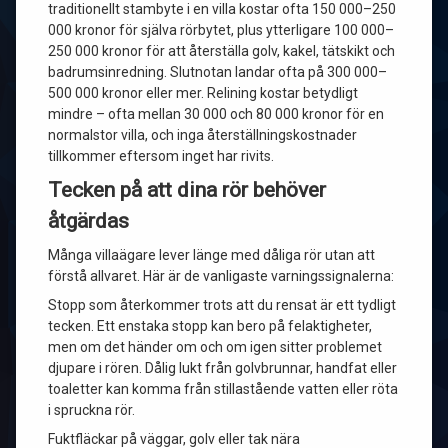
traditionellt stambyte i en villa kostar ofta 150 000–250
000 kronor för själva rörbytet, plus ytterligare 100 000–
250 000 kronor för att återställa golv, kakel, tätskikt och
badrumsinredning. Slutnotan landar ofta på 300 000–
500 000 kronor eller mer. Relining kostar betydligt
mindre – ofta mellan 30 000 och 80 000 kronor för en
normalstor villa, och inga återställningskostnader
tillkommer eftersom inget har rivits.
Tecken på att dina rör behöver
åtgärdas
Många villaägare lever länge med dåliga rör utan att
förstå allvaret. Här är de vanligaste varningssignalerna:
Stopp som återkommer trots att du rensat är ett tydligt
tecken. Ett enstaka stopp kan bero på felaktigheter,
men om det händer om och om igen sitter problemet
djupare i rören. Dålig lukt från golvbrunnar, handfat eller
toaletter kan komma från stillastående vatten eller röta
i spruckna rör.
Fuktfläckar på väggar, golv eller tak nära