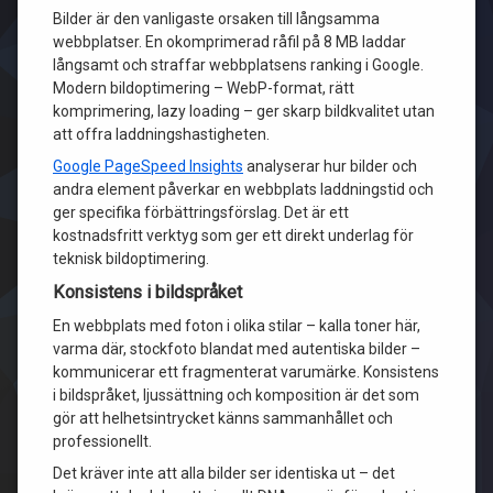
Bilder är den vanligaste orsaken till långsamma
webbplatser. En okomprimerad råfil på 8 MB laddar
långsamt och straffar webbplatsens ranking i Google.
Modern bildoptimering – WebP-format, rätt
komprimering, lazy loading – ger skarp bildkvalitet utan
att offra laddningshastigheten.
Google PageSpeed Insights
analyserar hur bilder och
andra element påverkar en webbplats laddningstid och
ger specifika förbättringsförslag. Det är ett
kostnadsfritt verktyg som ger ett direkt underlag för
teknisk bildoptimering.
Konsistens i bildspråket
En webbplats med foton i olika stilar – kalla toner här,
varma där, stockfoto blandat med autentiska bilder –
kommunicerar ett fragmenterat varumärke. Konsistens
i bildspråket, ljussättning och komposition är det som
gör att helhetsintrycket känns sammanhållet och
professionellt.
Det kräver inte att alla bilder ser identiska ut – det