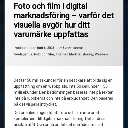
Foto och film i digital
marknadsföring – varför det
visuella avgör hur ditt
varumärke uppfattas
Uppdaterad den
juni 9, 2026
Publicerat den
juni 6, 2026
av
Sunkmannen
Kategorier:
företagande
,
Foto och film
,
Internet
,
Marknadsföring
,
Webben
Det tar 50 millisekunder för en besökare att bilda sig en
uppfattning om en webbplats. Inte 50 sekunder – 50
millisekunder. Den bedömningen baseras inte på texten,
inte på rubrikerna och inte på erbjudandet. Den baseras
på det visuella intrycket.
Det är anledningen till att foto och film inte är ett
komplement till digital marknadsföring. Det är dess
ansikte utåt. Och ändå är det det område där flest