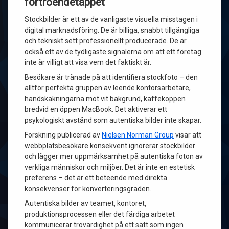
förtroendetappet
Stockbilder är ett av de vanligaste visuella misstagen i
digital marknadsföring. De är billiga, snabbt tillgängliga
och tekniskt sett professionellt producerade. De är
också ett av de tydligaste signalerna om att ett företag
inte är villigt att visa vem det faktiskt är.
Besökare är tränade på att identifiera stockfoto – den
alltför perfekta gruppen av leende kontorsarbetare,
handskakningarna mot vit bakgrund, kaffekoppen
bredvid en öppen MacBook. Det aktiverar ett
psykologiskt avstånd som autentiska bilder inte skapar.
Forskning publicerad av
Nielsen Norman Group
visar att
webbplatsbesökare konsekvent ignorerar stockbilder
och lägger mer uppmärksamhet på autentiska foton av
verkliga människor och miljöer. Det är inte en estetisk
preferens – det är ett beteende med direkta
konsekvenser för konverteringsgraden.
Autentiska bilder av teamet, kontoret,
produktionsprocessen eller det färdiga arbetet
kommunicerar trovärdighet på ett sätt som ingen