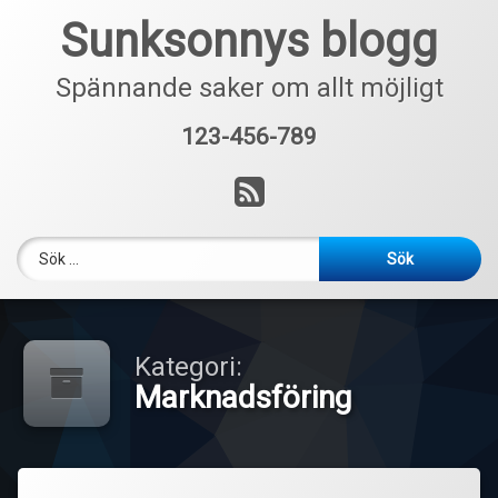
Hoppa
Sunksonnys blogg
till
innehåll
Spännande saker om allt möjligt
123-456-789
Tel:
RSS
Sök efter:
Kategori:
Marknadsföring