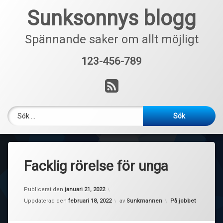
Hoppa
Sunksonnys blogg
till
innehåll
Spännande saker om allt möjligt
123-456-789
Tel:
RSS
Sök efter:
Facklig rörelse för unga
Publicerat den
januari 21, 2022
Kategorier:
Uppdaterad den
februari 18, 2022
av
Sunkmannen
På jobbet