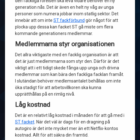
den fackliga rörelsen ska leva vidare behöver en ny
generation nås. Det är även en helt ny våg av unga
personer som numera jobbar inom statlig sektor. Det
innebär att om inte
ST fackförbund
gör något för att
plocka upp dessa kan facket ST gå miste om flera
kommande generationers medlemmar.
Medlemmarna styr organisationen
Det allra viktigaste med en facklig organisation är att
det är just medlemmarna som styr den. Därför är det
viktigt att i ett tidigt skede fånga upp unga och drivna
medlemmar som kan bära den fackliga facklan framåt.
I slutändan behöver medlemsantalet behållas om inte
öka stadigt för att arbetsvillkoren ska kunna
upprätthållas på en rimlig nivå.
Låg kostnad
Det är en relativt låg kostnad i månaden för att gå med i
ST facket
. När det väl är dags för en dragning på
autogiro är det inte mycket mer än ett Netflix-kontos
kostnad. Allt för att säkra din framtid.