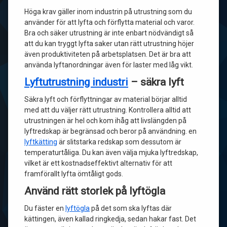
Höga krav gäller inom industrin på utrustning som du
använder för att lyfta och förflytta material och varor.
Bra och säker utrustning är inte enbart nödvändigt så
att du kan tryggt lyfta saker utan rätt utrustning höjer
även produktiviteten på arbetsplatsen. Det är bra att
använda lyftanordningar även för laster med låg vikt.
Lyftutrustning industri
– säkra lyft
Säkra lyft och förflyttningar av material börjar alltid
med att du väljer rätt utrustning. Kontrollera alltid att
utrustningen är hel och kom ihåg att livslängden på
lyftredskap är begränsad och beror på användning. en
lyftkätting
är slitstarka redskap som dessutom är
temperaturtåliga. Du kan även välja mjuka lyftredskap,
vilket är ett kostnadseffektivt alternativ för att
framförallt lyfta ömtåligt gods.
Använd rätt storlek på lyftögla
Du fäster en
lyftögla
på det som ska lyftas där
kättingen, även kallad ringkedja, sedan hakar fast. Det