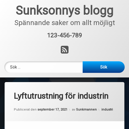
Hoppa
Sunksonnys blogg
till
innehåll
Spännande saker om allt möjligt
123-456-789
Tel:
RSS
Sök efter:
Lyftutrustning för industrin
Kategorier:
Publicerat den
september 17, 2021
av
Sunkmannen
industri