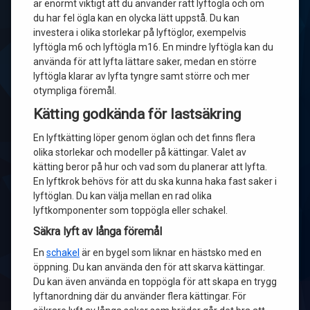
är enormt viktigt att du använder rätt lyftögla och om
du har fel ögla kan en olycka lätt uppstå. Du kan
investera i olika storlekar på lyftöglor, exempelvis
lyftögla m6 och lyftögla m16. En mindre lyftögla kan du
använda för att lyfta lättare saker, medan en större
lyftögla klarar av lyfta tyngre samt större och mer
otympliga föremål.
Kätting godkända för lastsäkring
En lyftkätting löper genom öglan och det finns flera
olika storlekar och modeller på kättingar. Valet av
kätting beror på hur och vad som du planerar att lyfta.
En lyftkrok behövs för att du ska kunna haka fast saker i
lyftöglan. Du kan välja mellan en rad olika
lyftkomponenter som toppögla eller schakel.
Säkra lyft av långa föremål
En
schakel
är en bygel som liknar en hästsko med en
öppning. Du kan använda den för att skarva kättingar.
Du kan även använda en toppögla för att skapa en trygg
lyftanordning där du använder flera kättingar. För