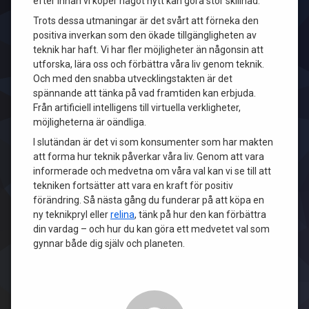
efter innan vi köper något nytt kan göra stor skillnad.
Trots dessa utmaningar är det svårt att förneka den
positiva inverkan som den ökade tillgängligheten av
teknik har haft. Vi har fler möjligheter än någonsin att
utforska, lära oss och förbättra våra liv genom teknik.
Och med den snabba utvecklingstakten är det
spännande att tänka på vad framtiden kan erbjuda.
Från artificiell intelligens till virtuella verkligheter,
möjligheterna är oändliga.
I slutändan är det vi som konsumenter som har makten
att forma hur teknik påverkar våra liv. Genom att vara
informerade och medvetna om våra val kan vi se till att
tekniken fortsätter att vara en kraft för positiv
förändring. Så nästa gång du funderar på att köpa en
ny teknikpryl eller
relina
, tänk på hur den kan förbättra
din vardag – och hur du kan göra ett medvetet val som
gynnar både dig själv och planeten.