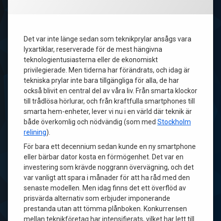
Det var inte länge sedan som teknikprylar ansågs vara
lyxartiklar, reserverade för de mest hängivna
teknologientusiasterna eller de ekonomiskt
privilegierade. Men tiderna har förändrats, och idag är
tekniska prylar inte bara tillgängliga för alla, de har
också blivit en central del av våra liv. Från smarta klockor
till trådlösa hörlurar, och från kraftfulla smartphones till
smarta hem-enheter, lever vi nu i en värld där teknik är
både överkomlig och nödvändig (som med
Stockholm
relining
).
För bara ett decennium sedan kunde en ny smartphone
eller bärbar dator kosta en förmögenhet. Det var en
investering som krävde noggrann övervägning, och det
var vanligt att spara i månader för att ha råd med den
senaste modellen. Men idag finns det ett överflöd av
prisvärda alternativ som erbjuder imponerande
prestanda utan att tömma plånboken. Konkurrensen
mellan teknikföretag har intensifierats, vilket har lett till