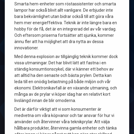
Smarta hem-enheter som röstassistenter och smarta
lampor har också blivit allt vanligare. De erbjuder inte
bara bekvämlighet utan bidrar också till att göra våra
hem mer energieffektiva. Teknik är inte längre bara en
hobby för de få, det är en integrerad del av vår vardag.
Och eftersom priserna fortsätter att sjunka, kommer
ännu fler att ha möjlighet att dra nytta av dessa
innovationer.
Med denna explosion av tillgänglig teknik kommer dock
vissa utmaningar. Det har blivit lätt att fastna i en
ständig konsumtionscykel, där vi känner ett behov av
att alltid ha den senaste och bästa prylen. Detta kan
leda till en onödig belastning på både miljön och vår
ekonomi. Elektronikavfall är en växande utmaning, och
många av de prylar vi köper idag har en relativt kort
livslängd innan de blir omoderna.
Det är därför viktigt att vi som konsumenter är
medvetna om våra köpvanor och tar ansvar för hur vi
använder och återvinner våra teknikprylar. Att välja
hållbara produkter, återvinna gamla enheter och tänka