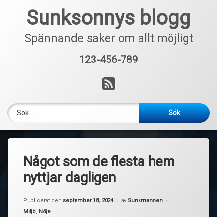
Hoppa
Sunksonnys blogg
till
innehåll
Spännande saker om allt möjligt
123-456-789
Tel:
RSS
Sök efter:
Något som de flesta hem
nyttjar dagligen
Publicerat den
september 18, 2024
av
Sunkmannen
Kategorier:
Miljö
,
Nöje