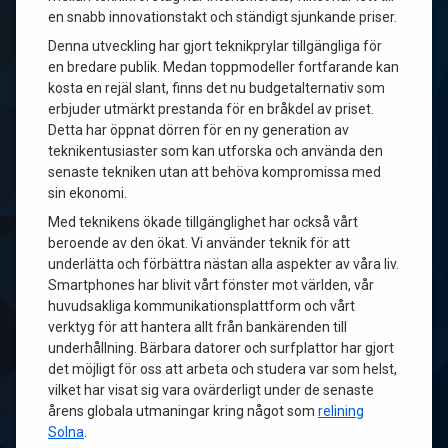
en snabb innovationstakt och ständigt sjunkande priser.
Denna utveckling har gjort teknikprylar tillgängliga för
en bredare publik. Medan toppmodeller fortfarande kan
kosta en rejäl slant, finns det nu budgetalternativ som
erbjuder utmärkt prestanda för en bråkdel av priset.
Detta har öppnat dörren för en ny generation av
teknikentusiaster som kan utforska och använda den
senaste tekniken utan att behöva kompromissa med
sin ekonomi.
Med teknikens ökade tillgänglighet har också vårt
beroende av den ökat. Vi använder teknik för att
underlätta och förbättra nästan alla aspekter av våra liv.
Smartphones har blivit vårt fönster mot världen, vår
huvudsakliga kommunikationsplattform och vårt
verktyg för att hantera allt från bankärenden till
underhållning. Bärbara datorer och surfplattor har gjort
det möjligt för oss att arbeta och studera var som helst,
vilket har visat sig vara ovärderligt under de senaste
årens globala utmaningar kring något som
relining
Solna
.