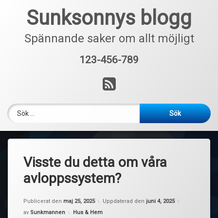
Hoppa
Sunksonnys blogg
till
innehåll
Spännande saker om allt möjligt
123-456-789
Tel:
RSS
Sök efter:
Visste du detta om våra
avloppssystem?
Publicerat den
maj 25, 2025
Uppdaterad den
juni 4, 2025
Kategorier:
av
Sunkmannen
Hus & Hem