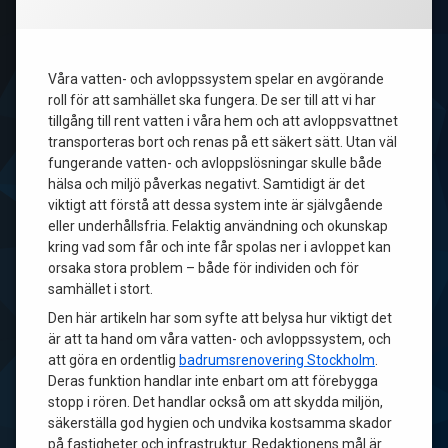
Våra vatten- och avloppssystem spelar en avgörande
roll för att samhället ska fungera. De ser till att vi har
tillgång till rent vatten i våra hem och att avloppsvattnet
transporteras bort och renas på ett säkert sätt. Utan väl
fungerande vatten- och avloppslösningar skulle både
hälsa och miljö påverkas negativt. Samtidigt är det
viktigt att förstå att dessa system inte är självgående
eller underhållsfria. Felaktig användning och okunskap
kring vad som får och inte får spolas ner i avloppet kan
orsaka stora problem – både för individen och för
samhället i stort.
Den här artikeln har som syfte att belysa hur viktigt det
är att ta hand om våra vatten- och avloppssystem, och
att göra en ordentlig
badrumsrenovering Stockholm
.
Deras funktion handlar inte enbart om att förebygga
stopp i rören. Det handlar också om att skydda miljön,
säkerställa god hygien och undvika kostsamma skador
på fastigheter och infrastruktur. Redaktionens mål är