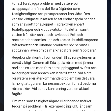
För att förebygga problem med vatten- och
avloppssystem finns det flera åtgärder som
fastighetsägare och privatpersoner kan vidta. Den
kanske viktigaste insatsen är att endast spola ner det
som är avsett för avloppet – i praktiken enbart
toalettpapper och kroppsvätskor i toaletten samt
vatten från disk och dusch i avloppet. Fett och
matrester bör samlas upp och kastas i hushållssoporna.
Våtservetter och liknande produkter hör hemma i
soptunnan, även om de marknadsförs som ”spolbara”.
Regelbunden kontroll och underhåll av rörsystemen är
också viktigt. Genom att låta spola rören med jämna
mellanrum kan man förhindra uppbyggnad av fett och
avlagringar som annars kan leda till stopp. Vid äldre
rörsystem eller återkommande problem kan det vara
lämpligt att göra en kamerainspektion för att bedöma
rörens skick. Vid behov kan relining vara en aktuell
åtgärd.
Om man som fastighetsägare eller boende märker
tecken på problem – till exempel dålig lukt, långsam