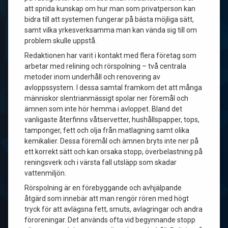
att sprida kunskap om hur man som privatperson kan
bidra till att systemen fungerar på bästa möjliga sätt,
samt vilka yrkesverksamma man kan vända sig till om
problem skulle uppstå.
Redaktionen har varit i kontakt med flera företag som
arbetar med relining och rörspolning – två centrala
metoder inom underhåll och renovering av
avloppssystem. I dessa samtal framkom det att många
människor slentrianmässigt spolar ner föremål och
ämnen som inte hör hemma i avloppet. Bland det
vanligaste återfinns våtservetter, hushållspapper, tops,
tamponger, fett och olja från matlagning samt olika
kemikalier. Dessa föremål och ämnen bryts inte ner på
ett korrekt sätt och kan orsaka stopp, överbelastning på
reningsverk och i värsta fall utsläpp som skadar
vattenmiljön.
Rörspolning är en förebyggande och avhjälpande
åtgärd som innebär att man rengör rören med högt
tryck för att avlägsna fett, smuts, avlagringar och andra
föroreningar. Det används ofta vid begynnande stopp