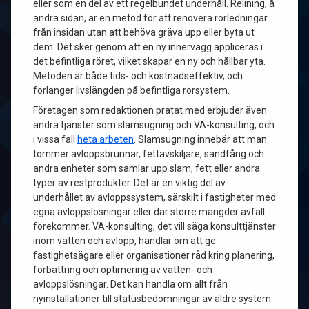
eller som en del av ett regelbundet underhåll. Relining, å
andra sidan, är en metod för att renovera rörledningar
från insidan utan att behöva gräva upp eller byta ut
dem. Det sker genom att en ny innervägg appliceras i
det befintliga röret, vilket skapar en ny och hållbar yta.
Metoden är både tids- och kostnadseffektiv, och
förlänger livslängden på befintliga rörsystem.
Företagen som redaktionen pratat med erbjuder även
andra tjänster som slamsugning och VA-konsulting, och
i vissa fall
heta arbeten
. Slamsugning innebär att man
tömmer avloppsbrunnar, fettavskiljare, sandfång och
andra enheter som samlar upp slam, fett eller andra
typer av restprodukter. Det är en viktig del av
underhållet av avloppssystem, särskilt i fastigheter med
egna avloppslösningar eller där större mängder avfall
förekommer. VA-konsulting, det vill säga konsulttjänster
inom vatten och avlopp, handlar om att ge
fastighetsägare eller organisationer råd kring planering,
förbättring och optimering av vatten- och
avloppslösningar. Det kan handla om allt från
nyinstallationer till statusbedömningar av äldre system.